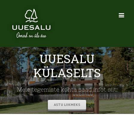
UUESALU
KÜLASELTS
Meie tegemiste kohta saad infot siit:
ASTU LIIKMEKS