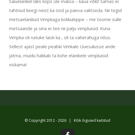
Saluelanikel läks kops üle maksa – kaua võib! Samas ei
tahtnud keegi neist ka ööd ja päeva valitseda. Nii tegid
metsaelanikud Vimpkaga kokkuleppe – me toome sulle
metsaande ja sina ei tee nii palju vimpkasid. Kuna
Vimpka oli natuke laisk ka , oli ta vaherahuga nõus.
Sellest ajast peale peabki Vimkale Uuesalusse ande
jätma, muidu hakkab ta kohe elanikele vimpkasid
viskama!
© Copyright 2012 -
2026 | Kõik õigused kaitstud