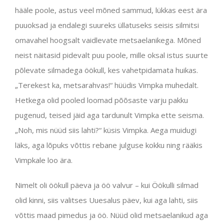
hääle poole, astus veel mõned sammud, lükkas eest ära
puuoksad ja endalegi suureks üllatuseks seisis silmitsi
omavahel hoogsalt vaidlevate metsaelanikega. Mõned
neist näitasid pidevalt puu poole, mille oksal istus suurte
põlevate silmadega öökull, kes vahetpidamata huikas.
„Terekest ka, metsarahvas!“ hüüdis Vimpka muhedalt.
Hetkega olid pooled loomad põõsaste varju pakku
pugenud, teised jäid aga tardunult Vimpka ette seisma.
„Noh, mis nüüd siis lahti?“ küsis Vimpka. Aega muidugi
läks, aga lõpuks võttis rebane julguse kokku ning rääkis
Vimpkale loo ära.
Nimelt oli öökull päeva ja öö valvur – kui Öökulli silmad
olid kinni, siis valitses Uuesalus päev, kui aga lahti, siis
võttis maad pimedus ja öö. Nüüd olid metsaelanikud aga