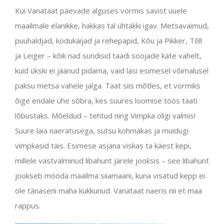
Kui Vanataat päevade alguses vormis savist uuele
maailmale elanikke, hakkas tal ühtäkki igav. Metsavaimud,
puuhaldjad, kodukäijad ja rehepapid, Kõu ja Pikker, Tõll
ja Leiger – kõik nad sündisid taadi soojade käte vahelt,
kuid ükski ei jäänud pidama, vaid lasi esimesel võimalusel
paksu metsa vahele jalga. Taat siis mõtles, et vormiks
õige endale ühe sõbra, kes suures loomise töös taati
lõbustaks. Mõeldud – tehtud ning Vimpka oligi valmis!
Suure laia naeratusega, sutsu kohmakas ja muidugi
vimpkasid täis. Esimese asjana viskas ta käest kepi,
millele vastvalminud libahunt järele jooksis – see libahunt
jookseb mööda maailma siiamaani, kuna visatud kepp ei
ole tänaseni maha kukkunud. Vanataat naeris nii et maa
rappus.