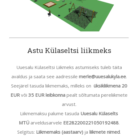
Astu Külaseltsi liikmeks
Uuesalu Külaseltsi Liikmeks astumiseks tuleb täita
avaldus ja saata see aadressile
merle@uuesalukyla.ee
.
Seejärel tasuda liikmemaks, milleks on
üksikliikmena 20
EUR
või
35 EUR leibkonna
pealt sõltumata pereliikmete
arvust.
Liikmemaksu palume tasuda
Uuesalu Külaselts
MTÜ
arveldusarvele
EE282200221050192488
.
Selgitus:
Liikmemaks (aastaarv)
ja
liikmete nimed
.