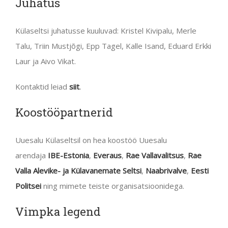
Juhatus
Külaseltsi juhatusse kuuluvad: Kristel Kivipalu, Merle
Talu, Triin Mustjõgi, Epp Tagel, Kalle Isand, Eduard Erkki
Laur ja Aivo Vikat.
Kontaktid leiad
siit
.
Koostööpartnerid
Uuesalu Külaseltsil on hea koostöö Uuesalu
arendaja
IBE-Estonia
,
Everaus
,
Rae Vallavalitsus
,
Rae
Valla Alevike- ja Külavanemate Seltsi
,
Naabrivalve
,
Eesti
Politsei
ning mimete teiste organisatsioonidega.
Vimpka legend