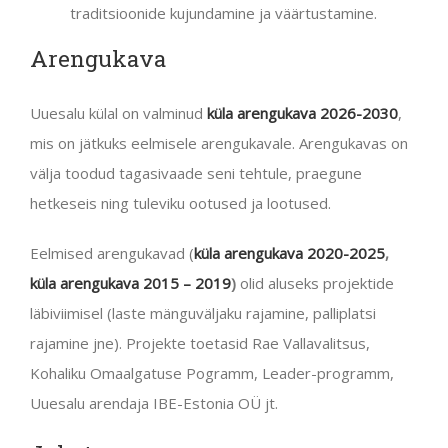
traditsioonide kujundamine ja väärtustamine.
Arengukava
Uuesalu külal on valminud
küla arengukava 2026-2030
,
mis on jätkuks eelmisele arengukavale. Arengukavas on
välja toodud tagasivaade seni tehtule, praegune
hetkeseis ning tuleviku ootused ja lootused.
Eelmised arengukavad (
küla arengukava 2020-2025
,
küla arengukava 2015 – 2019
)
olid aluseks projektide
läbiviimisel (laste mänguväljaku rajamine, palliplatsi
rajamine jne). Projekte toetasid Rae Vallavalitsus,
Kohaliku Omaalgatuse Pogramm, Leader-programm,
Uuesalu arendaja IBE-Estonia OÜ jt.