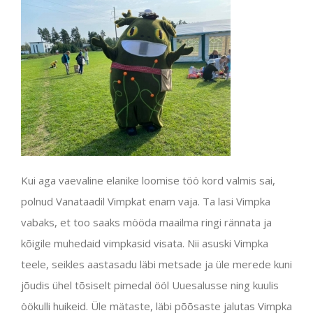
Kui aga vaevaline elanike loomise töö kord valmis sai,
polnud Vanataadil Vimpkat enam vaja. Ta lasi Vimpka
vabaks, et too saaks mööda maailma ringi rännata ja
kõigile muhedaid vimpkasid visata. Nii asuski Vimpka
teele, seikles aastasadu läbi metsade ja üle merede kuni
jõudis ühel tõsiselt pimedal ööl Uuesalusse ning kuulis
öökulli huikeid. Üle mätaste, läbi põõsaste jalutas Vimpka