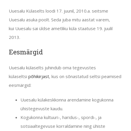
Uuesalu Külaselts loodi 17. juunil, 2010.a. seitsme
Uuesalu asuka poolt. Seda juba mitu aastat varem,
kui Uuesalu sai üldse ametliku küla staatuse 19. juulil
2013.
Eesmärgid
Uuesalu külaselts juhindub oma tegevustes
külaseltsi
põhikirjast
, kus on sõnastatud seltsi peamised
eesmärgid:
Uuesalu külakeskkonna arendamine kogukonna
ühistegevuste kaudu.
Kogukonna kultuuri-, haridus-, spordi-, ja
sotsiaaltegevuse korraldamine ning ühiste