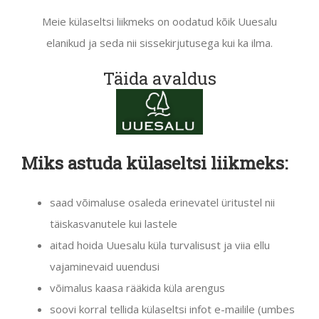
Meie külaseltsi liikmeks on oodatud kõik Uuesalu
elanikud ja seda nii sissekirjutusega kui ka ilma.
Täida avaldus
Miks astuda külaseltsi liikmeks:
saad võimaluse osaleda erinevatel üritustel nii
täiskasvanutele kui lastele
aitad hoida Uuesalu küla turvalisust ja viia ellu
vajaminevaid uuendusi
võimalus kaasa rääkida küla arengus
soovi korral tellida külaseltsi infot e-mailile (umbes