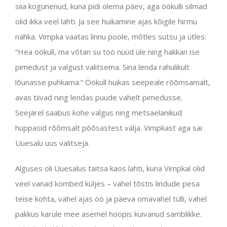
siia kogunenud, kuna pidi olema päev, aga öökulli silmad
olid ikka veel lahti. Ja see huikamine ajas kõigile hirmu
nahka. Vimpka vaatas linnu poole, mõtles sutsu ja ütles:
“Hea öökull, ma võtan su töö nüüd üle ning hakkan ise
pimedust ja valgust valitsema. Sina lenda rahulikult
lõunasse puhkama.“ Öökull huikas seepeale rõõmsamalt,
avas tiivad ning lendas puude vahelt pimedusse.
Seejärel saabus kohe valgus ning metsaelanikud
hüppasid rõõmsalt põõsastest välja. Vimpkast aga sai
Uuesalu uus valitseja.
Alguses oli Uuesalus täitsa kaos lahti, kuna Vimpkal olid
veel vanad kombed küljes – vahel tõstis lindude pesa
teise kohta, vahel ajas öö ja päeva omavahel tülli, vahel
pakkus karule mee asemel hoopis kuivanud samblikke.